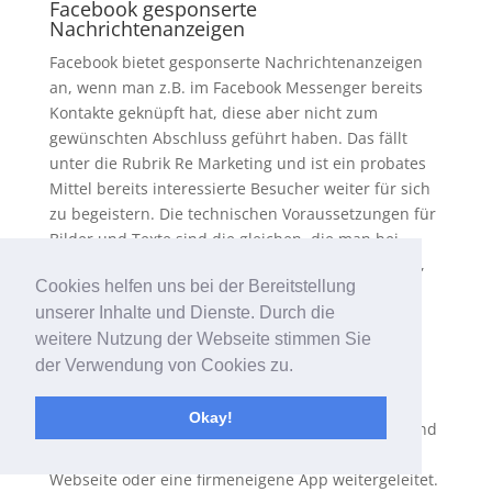
Facebook gesponserte
Nachrichtenanzeigen
Facebook bietet gesponserte Nachrichtenanzeigen
an, wenn man z.B. im Facebook Messenger bereits
Kontakte geknüpft hat, diese aber nicht zum
gewünschten Abschluss geführt haben. Das fällt
unter die Rubrik Re Marketing und ist ein probates
Mittel bereits interessierte Besucher weiter für sich
zu begeistern. Die technischen Voraussetzungen für
Bilder und Texte sind die gleichen, die man bei
Facebook und Instagram nutzt. Facebook bietet an,
Cookies helfen uns bei der Bereitstellung
dass man die gleichen Anzeigen verwendet.
unserer Inhalte und Dienste. Durch die
weitere Nutzung der Webseite stimmen Sie
der Verwendung von Cookies zu.
Facebook Collection-Anzeigen
Okay!
Bei Facebook Collection Anzeigen werden Bilder und
Videos in Facebook Feeds eingespielt und an eine
Webseite oder eine firmeneigene App weitergeleitet.