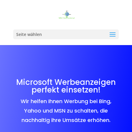
Seite wählen
Microsoft Werbeanzeigen
perfekt einsetzen!
Wir helfen Ihnen Werbung bei Bing,
Yahoo und MSN zu schalten, die
nachhaltig ihre Umsätze erhöhen.